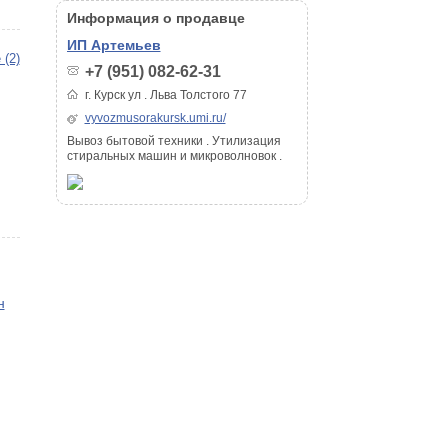
Информация о продавце
ИП Артемьев
 (2)
+7 (951) 082-62-31
г. Курск ул . Льва Толстого 77
vyvozmusorakursk.umi.ru/
Вывоз бытовой техники . Утилизация
стиральных машин и микроволновок .
н