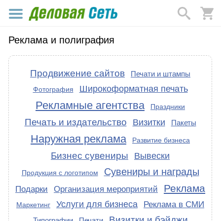
Реклама и полиграфия
Продвижение сайтов
Печати и штампы
Широкоформатная печать
Фотография
Рекламные агентства
Праздники
Печать и издательство
Визитки
Пакеты
Наружная реклама
Развитие бизнеса
Бизнес сувениры
Вывески
Сувениры и награды
Продукция с логотипом
Реклама
Подарки
Организация мероприятий
Услуги для бизнеса
Реклама в СМИ
Маркетинг
Визитки и бэйджи
Типографии
Печати